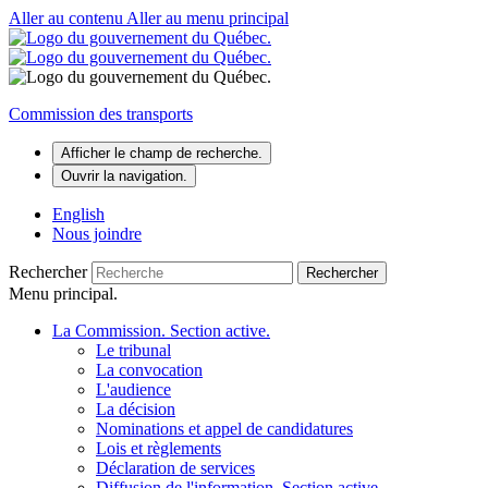
Aller au contenu
Aller au menu principal
Commission des transports
Afficher le champ de recherche.
Ouvrir la navigation.
English
Nous joindre
Rechercher
Rechercher
Menu principal.
La Commission
. Section active.
Le tribunal
La convocation
L'audience
La décision
Nominations et appel de candidatures
Lois et règlements
Déclaration de services
Diffusion de l'information
. Section active.