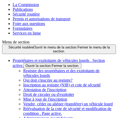
La Commission
Publications
Sécurité routière
Permis et autorisations de transport
Foire aux questions
Formulaires
Services en ligne
Menu de section
Sécurité routière
Ouvrir le menu de la section.
Fermer le menu de la
section.
Propriétaires et exploitants de véhicules lourds
. Section
active.
Ouvrir la section.
Fermer la section.
Registre des propriétaires et des exploitants de
véhicules lourds
Qui doit s'inscrire au registre?
Inscription au registre (NIR) et cote de sécurité
Attestation de l'inscription
Droit de circuler ou d'exploiter
Mise à jour de l'inscription
Vendre, céder ou aliéner (transférer) un véhicule lourd
Réévaluation de la cote de sécurité et modification de
condition
. Page active.