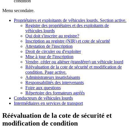
condition
Menu secondaire.
Propriétaires et exploitants de véhicules lourds
. Section active.
Registre des propriétaires et des exploitants de
véhicules lourds
Qui doit s'inscrire au registre?
Inscription au registre (NIR) et cote de sécurité
Attestation de l'inscription
Droit de circuler ou d'exploiter
Mise à jour de l'inscription
Vendre, céder ou aliéner (transférer) un véhicule lourd
Réévaluation de la cote de sécurité et modification de
condition
. Page active.
Administrateurs insatisfaisants
Responsabilités des intervenants
Foire aux questions
Répertoire des formateurs agréés
Conducteurs de véhicules lourds
Intermédiaires en services de transport
Réévaluation de la cote de sécurité et
modification de condition