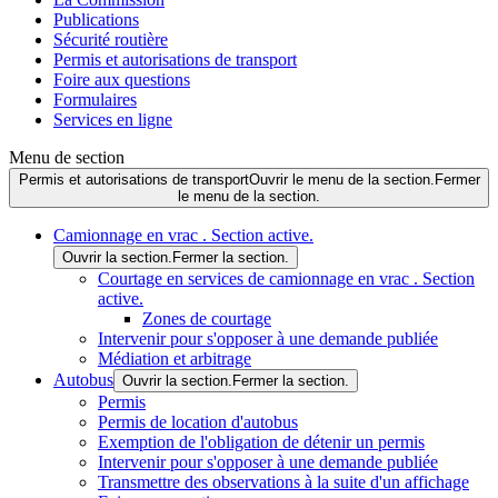
Publications
Sécurité routière
Permis et autorisations de transport
Foire aux questions
Formulaires
Services en ligne
Menu de section
Permis et autorisations de transport
Ouvrir le menu de la section.
Fermer
le menu de la section.
Camionnage en vrac
. Section active.
Ouvrir la section.
Fermer la section.
Courtage en services de camionnage en vrac
. Section
active.
Zones de courtage
Intervenir pour s'opposer à une demande publiée
Médiation et arbitrage
Autobus
Ouvrir la section.
Fermer la section.
Permis
Permis de location d'autobus
Exemption de l'obligation de détenir un permis
Intervenir pour s'opposer à une demande publiée
Transmettre des observations à la suite d'un affichage